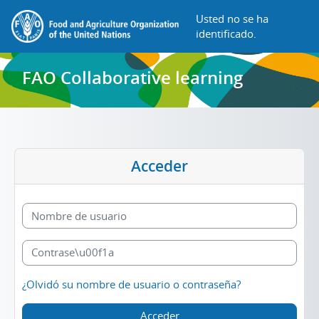
Salta al contenido principal
Usted no se ha
identificado.
FAO Collaborative learning
Acceder
Nombre de usuario
Contraseña
¿Olvidó su nombre de usuario o contraseña?
Acceder